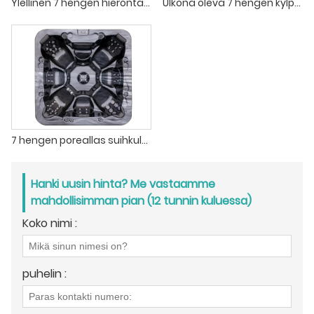
Ylellinen 7 hengen hierontakylpyamme poreamme hotellille
Ulkona oleva 7 hengen kylpylälämmitetty poreallas 110V / 220V
7 hengen poreallas suihkulähteellä ja hierovalla kylpyammeella ZR6007
Hanki uusin hinta? Me vastaamme
mahdollisimman pian (12 tunnin kuluessa)
Koko nimi :
puhelin :