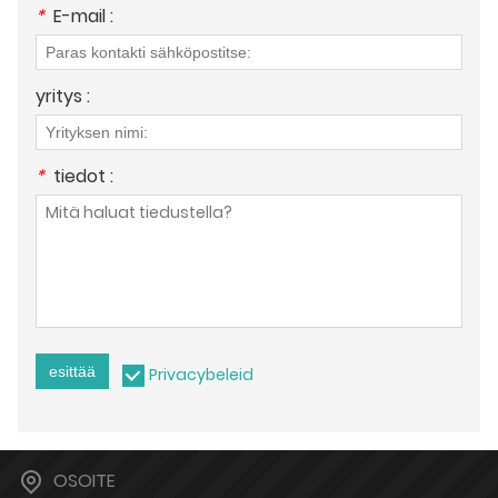
*
E-mail :
yritys :
*
tiedot :
esittää
Privacybeleid
OSOITE