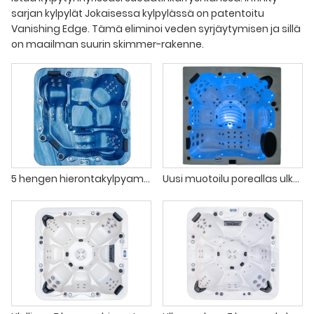
sarjan kylpylät Jokaisessa kylpylässä on patentoitu
Vanishing Edge. Tämä eliminoi veden syrjäytymisen ja sillä
on maailman suurin skimmer-rakenne.
5 hengen hierontakylpyamme ulkoporeammeet
Uusi muotoilu poreallas ulkokylpylä 6 hengelle perheelle