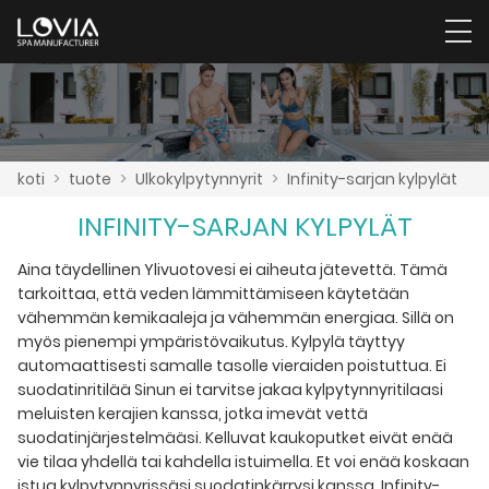
koti
>
tuote
>
Ulkokylpytynnyrit
>
Infinity-sarjan kylpylät
INFINITY-SARJAN KYLPYLÄT
Aina täydellinen Ylivuotovesi ei aiheuta jätevettä. Tämä
tarkoittaa, että veden lämmittämiseen käytetään
vähemmän kemikaaleja ja vähemmän energiaa. Sillä on
myös pienempi ympäristövaikutus. Kylpylä täyttyy
automaattisesti samalle tasolle vieraiden poistuttua. Ei
suodatinritilää Sinun ei tarvitse jakaa kylpytynnyritilaasi
meluisten kerajien kanssa, jotka imevät vettä
suodatinjärjestelmääsi. Kelluvat kaukoputket eivät enää
vie tilaa yhdellä tai kahdella istuimella. Et voi enää koskaan
istua kylpytynnyrissäsi suodatinkärrysi kanssa. Infinity-