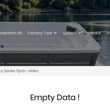
howroom VR
Factory Tour
uutiset
tapaus
o
ity Series Spas -video
Empty Data !