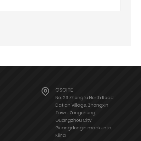
OSOITE
No. 23 Zhongfu North Road,
Datian Village, Zhongxin
Town, Zengcheng,
Guangzhou City,
Guangdongin maakunta,
Kiina