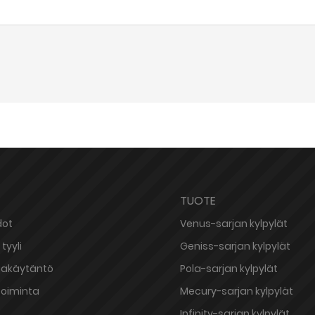
TUOTE
dot
Venus-sarjan kylpylät
tyyli
Geniss-sarjan kylpylät
jakäytäntö
Pola-sarjan kylpylät
toiminta
Mecury-sarjan kylpylät
Infinity-sarjan kylpylät