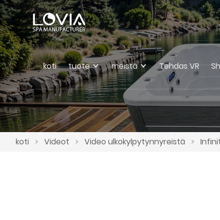
koti
tuote
meistä
Tehdas VR
S
koti
>
Videot
>
Video ulkokylpytynnyreistä
>
Infin