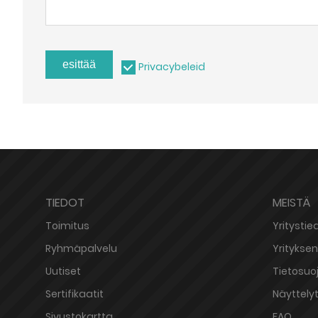
esittää
Privacybeleid
TIEDOT
MEISTÄ
Toimitus
Yritystie
Ryhmäpalvelu
Yrityksen 
Uutiset
Tietosuo
Sertifikaatit
Näyttely
Sivustokartta
FAQ