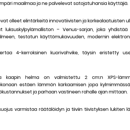
ympäri maailmaa ja ne palvelevat satojatuhansia käyttäjiä.
vat olleet elintärkeitä innovatiivisten ja korkealaatuisten 
t luksuskylpylämalliston – Venus-sarjan, joka yhdistä
n ilmeen, testatun käyttömukavuuden, modernin elektro
taa 4-kerroksinen kuorivahvike, täysin eristetty useill
a kaapin helma on valmistettu 2 cm:n XPS-lämmöner
okonaan estäen lämmön karkaamisen jopa kylmimmässä 
ökustannukset ja parhaan vastineen rahalle ajan mittaan.
jus varmistaa räätälöidyn ja tiiviin tiivistyksen lukiten