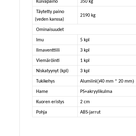
Kuivapaino
350 kg
Täytetty paino
2190 kg
(veden kanssa)
Ominaisuudet
Imu
5 kpl
Ilmaventtiili
3 kpl
Viemäröinti
1 kpl
Niskatyynyt (kpl)
3 kpl
()
)
Tukikehys
Alumiini
40 mm * 20 mm
Hame
PS+akryylikulma
Kuoren eristys
2 cm
Pohja
ABS-jarrut