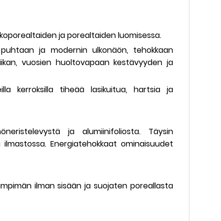
ulkoporealtaiden ja porealtaiden luomisessa.
ä puhtaan ja modernin ulkonäön, tehokkaan
niikan, vuosien huoltovapaan kestävyyden ja
a kerroksilla tiheää lasikuitua, hartsia ja
istelevystä ja alumiinifoliosta. Täysin
ilmastossa. Energiatehokkaat ominaisuudet
 lämpimän ilman sisään ja suojaten poreallasta