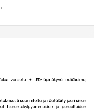
m
aksi versiota + LED-läpinäkyvä neliökulma,
eknisesti suunniteltu ja räätälöity juuri sinun
anut hierontakylpyammeiden ja porealtaiden