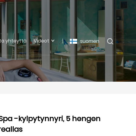
ta yhteyttä
Videot
suomen
Spa -kylpytynnyri, 5 hengen
reallas