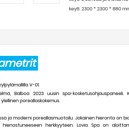
key6:
2300 * 2300 * 880 m
etrit
pylämallilla V-01.
elmä, Balboa 2023 uusin spa-kosketusohjauspaneeli. K
 ylellinen poreallaskokemus.
sa ja moderni poreallasmuotoilu. Jokainen hieronta on biot
toaa hienostuneeseen herkkyyteen. Lovia Spa on aloitt