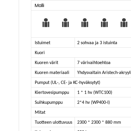
Malli
Istuimet
2 sohvaa ja 3 istuinta
Kuori
Kuoren värit
7 värivaihtoehtoa
Kuoren materiaali
Yhdysvaltain Aristech-akryyl
Pumput (UL-, CE- ja KC-hyväksytyt)
Kiertovesipumppu
1 * 1 hv (WTC100)
Suihkupumppu
2*4 hv (WP400-I)
Mitat
Tuotteen ulottuvuus
2300 * 2300 * 880 mm