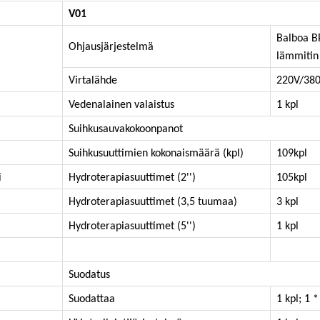
V01
Balboa B
Ohjausjärjestelmä
lämmitin
Virtalähde
220V/38
Vedenalainen valaistus
1 kpl
Suihkusauvakokoonpanot
Suihkusuuttimien kokonaismäärä (kpl)
10
9
kpl
i
Hydroterapiasuuttimet (2'')
105
kpl
Hydroterapiasuuttimet (3,5 tuumaa)
3 kpl
Hydroterapiasuuttimet (5'')
1 kpl
Suodatus
Suodattaa
1 kpl; 1 *