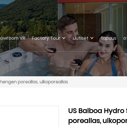
howroom VR
Factory Tour
uutiset
tapaus
o
 hengen poreallas, ulkoporeallas
US Balboa Hydro 
poreallas, ulkopo