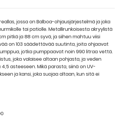
allas, jossa on Balboa-ohjausjärjestelmä ja joka
urmikolle tai patiolle. Metallirunkoisesta akryylistä
 pitkä ja 88 cm syvä, ja siihen mahtuu viisi
ävää on 103 säädettävää suutinta, joita ohjaavat
pumppua, jotka pumppaavat noin 990 litraa vettä.
istus, joka valaisee altaan pohjasta, ja veden
 4,5 asteeseen. Mikä parasta, siinä on UV-
een ja kansi, joka suojaa altaan, kun sitä ei
00