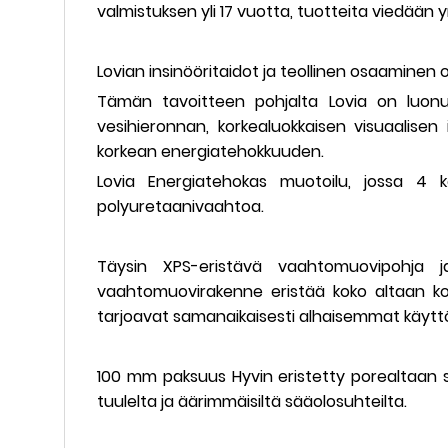
valmistuksen yli 17 vuotta, tuotteita viedään 
Lovian insinööritaidot ja teollinen osaaminen o
Tämän tavoitteen pohjalta Lovia on luonu
vesihieronnan, korkealuokkaisen visuaalise
korkean energiatehokkuuden.
Lovia Energiatehokas muotoilu, jossa 4 ker
polyuretaanivaahtoa.
Täysin XPS-eristävä vaahtomuovipohja j
vaahtomuovirakenne eristää koko altaan k
tarjoavat samanaikaisesti alhaisemmat käytt
100 mm paksuus Hyvin eristetty porealtaan suo
tuulelta ja äärimmäisiltä sääolosuhteilta.