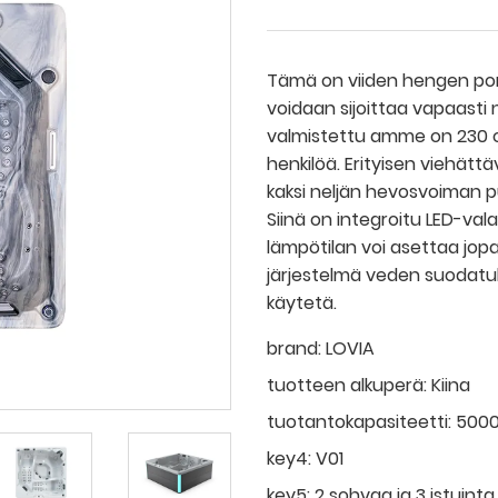
Tämä on viiden hengen pore
voidaan sijoittaa vapaasti n
valmistettu amme on 230 cm
henkilöä. Erityisen viehätt
kaksi neljän hevosvoiman 
Siinä on integroitu LED-vala
lämpötilan voi asettaa jopa
järjestelmä veden suodatuks
käytetä.
brand:
LOVIA
tuotteen alkuperä:
Kiina
tuotantokapasiteetti:
500
key4:
V01
key5:
2 sohvaa ja 3 istuinta