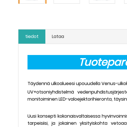
tiedot
Lataa
Tuoteparam
Täydennä ulkoalueesi upouudella Venus-ulkokyl
UV+otsoniyhdistelmä vedenpuhdistusjärjest
monitoiminen LED-valoejektorihieronta, täysin
Uusi konsepti kokonaisvaltaisessa hyvinvoinnis
tarpeisiisi, ja jokainen yksityiskohta ve