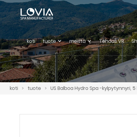
koti
tuote
meistä
Tehdas VR
S
koti
>
tuote
>
US Balboa Hydro Spa -kylpytynnyri, 5