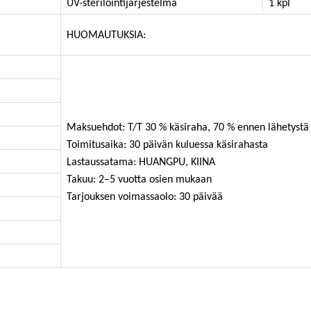
UV-sterilointijärjestelmä
1 kpl
HUOMAUTUKSIA:
Maksuehdot: T/T 30 % käsiraha, 70 % ennen lähetystä
Toimitusaika: 30 päivän kuluessa käsirahasta
Lastaussatama: HUANGPU, KIINA
Takuu: 2–5 vuotta osien mukaan
Tarjouksen voimassaolo: 30